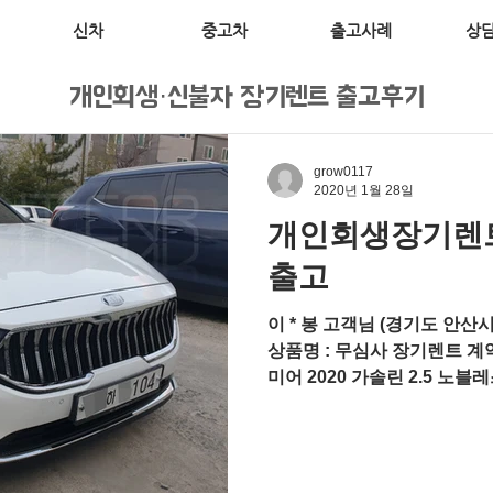
신차
중고차
출고사례
상
개인회생·신불자 장기렌트 출고후기
grow0117
2020년 1월 28일
개인회생장기렌트 
출고
이 * 봉 고객님 (경기도 안산시
상품명 : 무심사 장기렌트 계약
미어 2020 가솔린 2.5 노블
루프, 컴포트 색상 : 스노우 화이