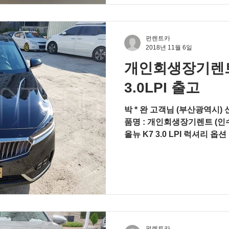
펀렌트카
2018년 11월 6일
개인회생장기렌트
3.0LPI 출고
박 * 완 고객님 (부산광역시) 신용상태
품명 : 개인회생장기렌트 (인수
올뉴 K7 3.0 LPI 럭셔리 
(LED 룸램프 포함) 8인치 스
펀렌트카