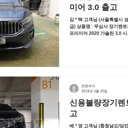
미어 3.0 출고
김 * 택 고객님 (서울특별시 성
급) 상품명 : 무심사 장기렌트카
프리미어 2020 가솔린 3.0
라이트, 드라이브 와이즈, HU
펀렌트카
2019년 3월 25일
신용불량장기렌트 K
고
배 * 영 고객님 (충청남도/당진