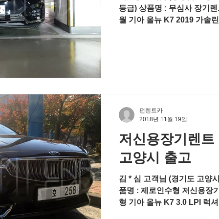
등급) 상품명 : 무심사 장기렌
월 기아 올뉴 K7 2019 가솔린
파노라마 선루프, 245/40R19
펀렌트카
2018년 11월 19일
저신용장기렌트 올뉴
고양시 출고
김 * 심 고객님 (경기도 고양시) 신
품명 : 제로인수형 저신용장기
형 기아 올뉴 K7 3.0 LPI 
루프 (LED 룸램프 포함) 8인치