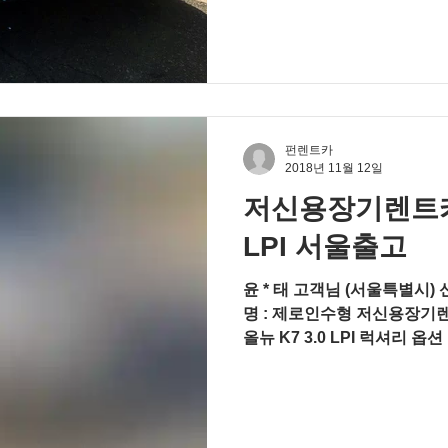
펀렌트카
2018년 11월 12일
저신용장기렌트카 
LPI 서울출고
윤 * 태 고객님 (서울특별시) 신용상태 
명 : 제로인수형 저신용장기렌
올뉴 K7 3.0 LPI 럭셔리 
(LED 룸램프 포함) 8인치 스