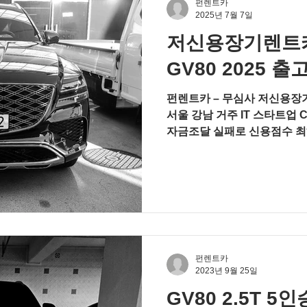
(개별소비세 인하 적용) 비크
펀렌트카
2025년 7월 7일
와 베이지 투톤 실내 조합은 
살려주는 구성입니다. 실제로
저신용장기렌트카
“사진보다 실물이 훨씬 낫다”
GV80 2025 출
실내·주행 만족도 포인트 대
페시아 구성 베이지 투톤 시
펀렌트카 – 무심사 저신용장
서울 강남 거주 IT 스타트업 
자금조달 실패로 신용점수 최
SUV + 주말 가족용 차량 필
저신용장기렌트카 60개월 (보
접수 → 24 시간 내 한도 승인
델 : GV80 2025 가솔린 터보 2
비크 블랙 / 블루 & 글래시
옵션 : 시그니처 디자인 셀렉션 
열 컴포트, 뱅앤올룹슨 사운드 차량 
펀렌트카
고객 스토리 ― “신용 때문에 
2023년 9월 25일
때 연체 이력까지 있었던 B
GV80 2.5T 
두 거절을 받았습니다.하지만