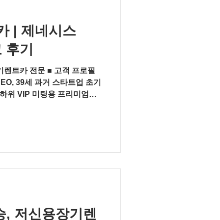
 블랙 특유의 깊이감 있는 컬러
GV80의 고급스러움을 가장 잘
 차량을 마주하신 고객님도
 | 제네시스
는 말씀을 먼저 주셨습니다.
고 후기
형 디스플레이와 직관적인 센터
트로 개방감 있는 실내 분위기
기렌트카 전문 ■ 고객 프로필
CEO, 39세 과거 스타트업 초기
하위 VIP 미팅용 프리미엄
요 ■ 이용 상품 펀렌트카 무심사
증금20%, 만기 인수형) 서류
, 7일 만에 인도 ■ 차량 정보 모
.5 2WD (5인승) 외장 / 내장 :
어 화이트 + 뉴스페이퍼 리얼우드
Ⅱ, 파퓰러 패키지(2WD), 2
가격 : 81,700,000 원 1.
포기하지 마세요!” 창업 후 한
 대표님은 캐피털·리스사에서 모
5인승, 저신용장기렌
 펀렌트카는 무심사 프로세스