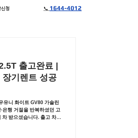
1644-4012
📞
담신청
2.5T 출고완료 |
 장기렌트 성공
우유니 화이트 GV80 가솔린
피탈·은행 거절을 반복하셨던 고
 차 받으셨습니다. 출고 차량
GV80 2026년형 엔진 가솔린
구동 2WD · 5인승 외장색 우유