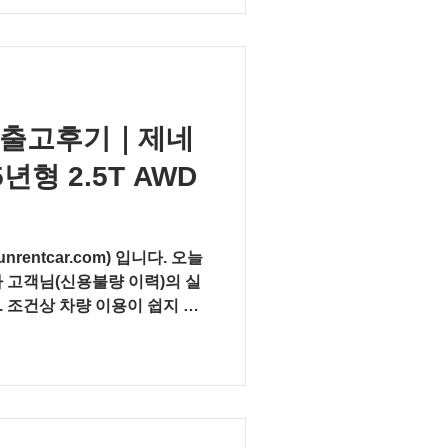
 투톤 옵션 파퓰러 패키지
 미쉐린 타이어 + 다이아몬드 컷팅
생 진행 고객) ※ 차량 번호판
자이크 처리되었습니다. 이번
에도 출고 OK — 법원 인가
 신용조회 부담 최소화 저신용
 출고후기｜제네
캐피탈 거절 이력 고객도 승인
5년형 2.5T AWD
 맞춤 견적으로 월 납입금 안
, 매달 정해진 금액만 납부하
ntcar.com) 입니다. 오늘
 고객님(신용불량 이력)의 실
 않
심사·출고까지 무리 없이 진행
025년형을 안전하게 인도해드렸
제네시스 GV80 연식 : 2025
5 / AWD (5인승) 외장 컬러 :
톤 차량가 : 67,050,000원