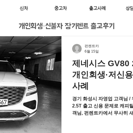
신차
중고차
출고사례
상
개인회생·신불자 장기렌트 출고후기
펀렌트카
6월 15일
제네시스 GV80 
개인회생·저신용
사례
경기 화성시 자영업 고객님 / 
2.5T 출고 신용 문제로 캐
객님, 펀렌트카에서 무사히 새
정보 구분 내용 차종 제네시스 
터보 2.5 (개소세 인하 적용) 