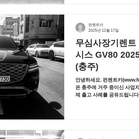
니 화이트 내장 바닐라 베이지
(2WD 전용), 265/50R20
휠 계약형태 장기렌트 (개인회
은 개인정보 보호를 위해 모
펀렌트카
2025년 12월 17일
출고 포인트 개인회생 진행 중
결정문만 있으면 진행 가능,
무심사장기렌트
장기렌트 전용 심사라인으로 
시스 GV80 202
초기비용·보증금 부담을 낮춘
정화 보험·정비·자동차세 포함
(충주)
는 올인원 구조 고객님
안녕하세요. 펀렌트카(www.funre
은 충주에 거주 중이신 사업자
제 출고 사례를 공유드립니다. 조건상 차량 이용이 쉽지
은 상황이었지만, 상담부터 
되었고, 제네시스 GV80 2
습니다. 출고 차량 정보 차종 : 
년형 엔진/구동 : 가솔린 터보 2.
비크 블랙 내장 컬러 : 베이지 투