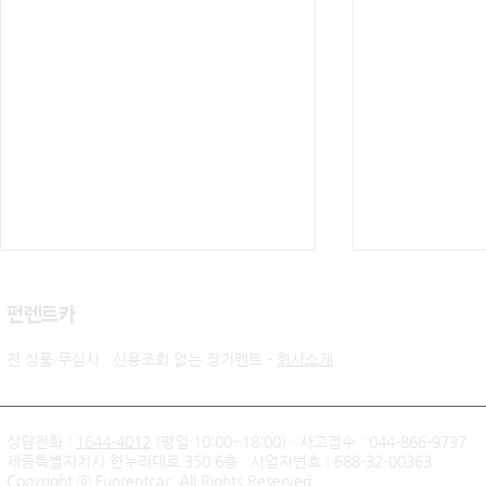
​펀렌트카
전 상품 무심사 · 신용조회 없는 장기렌트 -
회사소개
상담전화 :
1644-4012
(평일 10:00~18:00) · 사고접수 : 044-866-9737
세종특별자치시 한누리대로 350 6층 · 사업자번호 : 688-32-00363
신불자 기아 쏘렌토 하이브리
팰리세이드 
Copyright ⓒ Funrentcar. All Rights Reserved.