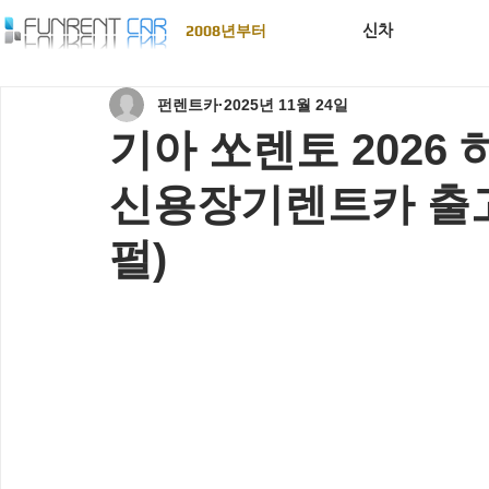
신차
2008년부터
펀렌트카
2025년 11월 24일
기아 쏘렌토 202
신용장기렌트카 출고
펄)