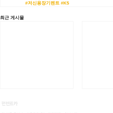
#저신용장기렌트
#K5
최근 게시물
​펀렌트카