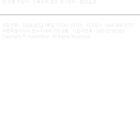
전 상품 무심사 · 신용조회 없는 장기렌트 -
회사소개
상담전화 :
1644-4012
(평일 10:00~18:00) · 사고접수 : 044-866-9737
세종특별자치시 한누리대로 350 6층 · 사업자번호 : 688-32-00363
신불자 기아 쏘렌토 하이브리
팰리세이드 
Copyright ⓒ Funrentcar. All Rights Reserved.
드 무심사 장기렌트 출고후기
후기 — 무
| 인천 직장인 고객님