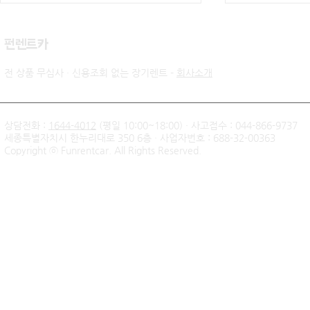
​펀렌트카
전 상품 무심사 · 신용조회 없는 장기렌트 -
회사소개
상담전화 :
1644-4012
(평일 10:00~18:00) · 사고접수 : 044-866-9737
세종특별자치시 한누리대로 350 6층 · 사업자번호 : 688-32-00363
신불자 기아 쏘렌토 하이브리
팰리세이드 
Copyright ⓒ Funrentcar. All Rights Reserved.
드 무심사 장기렌트 출고후기
후기 — 무
| 인천 직장인 고객님