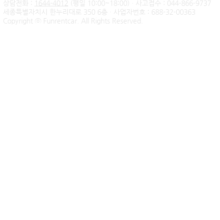
상담전화 :
1644-4012
(평일 10:00~18:00) · 사고접수 : 044-866-9737
세종특별자치시 한누리대로 350 6층 · 사업자번호 : 688-32-00363
신불자 기아 쏘렌토 하이브리
팰리세이드 
Copyright ⓒ Funrentcar. All Rights Reserved.
드 무심사 장기렌트 출고후기
후기 — 무
| 인천 직장인 고객님