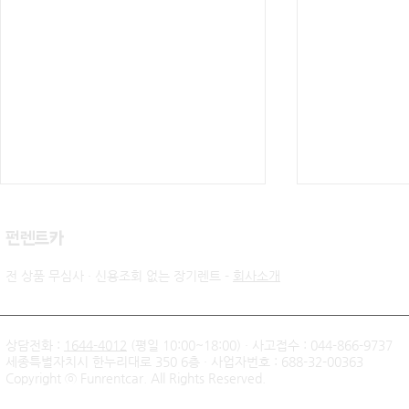
​펀렌트카
전 상품 무심사 · 신용조회 없는 장기렌트 -
회사소개
상담전화 :
1644-4012
(평일 10:00~18:00) · 사고접수 : 044-866-9737
세종특별자치시 한누리대로 350 6층 · 사업자번호 : 688-32-00363
신불자 기아 쏘렌토 하이브리
팰리세이드 
Copyright ⓒ Funrentcar. All Rights Reserved.
드 무심사 장기렌트 출고후기
후기 — 무
| 인천 직장인 고객님