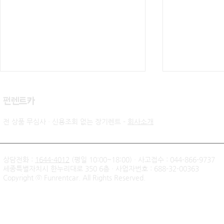
​펀렌트카
전 상품 무심사 · 신용조회 없는 장기렌트 -
회사소개
상담전화 :
1644-4012
(평일 10:00~18:00) · 사고접수 : 044-866-9737
세종특별자치시 한누리대로 350 6층 · 사업자번호 : 688-32-00363
신불자 기아 쏘렌토 하이브리
팰리세이드 
Copyright ⓒ Funrentcar. All Rights Reserved.
드 무심사 장기렌트 출고후기
후기 — 무
| 인천 직장인 고객님