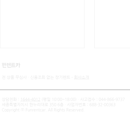
​펀렌트카
전 상품 무심사 · 신용조회 없는 장기렌트 -
회사소개
상담전화 :
1644-4012
(평일 10:00~18:00) · 사고접수 : 044-866-9737
세종특별자치시 한누리대로 350 6층 · 사업자번호 : 688-32-00363
신불자 기아 쏘렌토 하이브리
팰리세이드 
Copyright ⓒ Funrentcar. All Rights Reserved.
드 무심사 장기렌트 출고후기
후기 — 무
| 인천 직장인 고객님