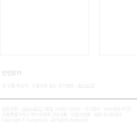
​펀렌트카
전 상품 무심사 · 신용조회 없는 장기렌트 -
회사소개
상담전화 :
1644-4012
(평일 10:00~18:00) · 사고접수 : 044-866-9737
세종특별자치시 한누리대로 350 6층 · 사업자번호 : 688-32-00363
신불자 기아 쏘렌토 하이브리
팰리세이드 
Copyright ⓒ Funrentcar. All Rights Reserved.
드 무심사 장기렌트 출고후기
후기 — 무
| 인천 직장인 고객님