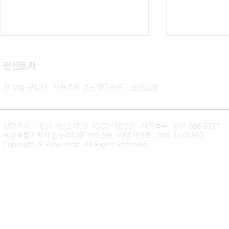
​펀렌트카
전 상품 무심사 · 신용조회 없는 장기렌트 -
회사소개
상담전화 :
1644-4012
(평일 10:00~18:00) · 사고접수 : 044-866-9737
세종특별자치시 한누리대로 350 6층 · 사업자번호 : 688-32-00363
신불자 기아 쏘렌토 하이브리
팰리세이드 
Copyright ⓒ Funrentcar. All Rights Reserved.
드 무심사 장기렌트 출고후기
후기 — 무
| 인천 직장인 고객님