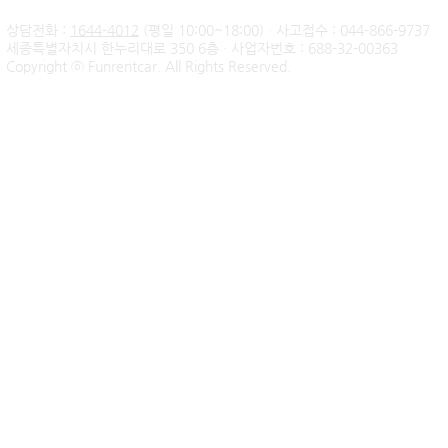
상담전화 :
1644-4012
(평일 10:00~18:00) · 사고접수 : 044-866-9737
세종특별자치시 한누리대로 350 6층 · 사업자번호 : 688-32-00363
신불자 기아 쏘렌토 하이브리
팰리세이드 
Copyright ⓒ Funrentcar. All Rights Reserved.
드 무심사 장기렌트 출고후기
후기 — 무
| 인천 직장인 고객님