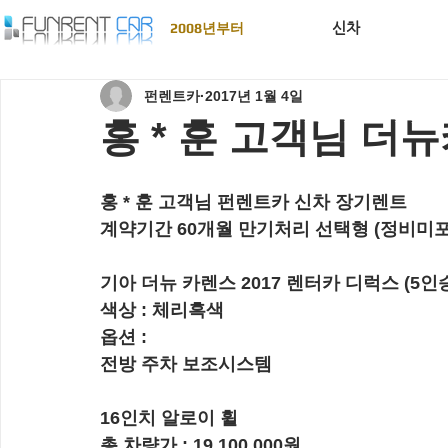
신차
2008년부터
펀렌트카
2017년 1월 4일
홍 * 훈 고객님 더
홍 * 훈 고객님 펀렌트카 신차 장기렌트
계약기간 60개월 만기처리 선택형 (정비미포
기아 더뉴 카렌스 2017 렌터카 디럭스 (5인
색상 : 체리흑색
옵션 :  
전방 주차 보조시스템
16인치 알로이 휠
총 차량가 : 19,100,000원