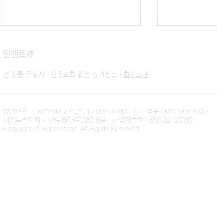
​펀렌트카
전 상품 무심사 · 신용조회 없는 장기렌트 -
회사소개
상담전화 :
1644-4012
(평일 10:00~18:00) · 사고접수 : 044-866-9737
세종특별자치시 한누리대로 350 6층 · 사업자번호 : 688-32-00363
신불자 기아 쏘렌토 하이브리
팰리세이드 
Copyright ⓒ Funrentcar. All Rights Reserved.
드 무심사 장기렌트 출고후기
후기 — 무
| 인천 직장인 고객님