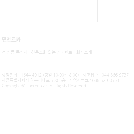
​펀렌트카
전 상품 무심사 · 신용조회 없는 장기렌트 -
회사소개
상담전화 :
1644-4012
(평일 10:00~18:00) · 사고접수 : 044-866-9737
세종특별자치시 한누리대로 350 6층 · 사업자번호 : 688-32-00363
신불자 기아 쏘렌토 하이브리
팰리세이드 
Copyright ⓒ Funrentcar. All Rights Reserved.
드 무심사 장기렌트 출고후기
후기 — 무
| 인천 직장인 고객님