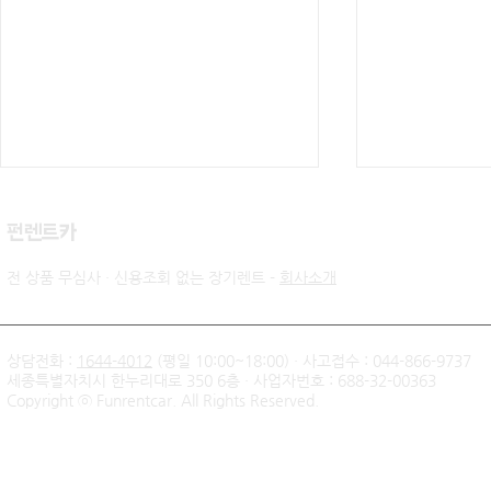
​펀렌트카
전 상품 무심사 · 신용조회 없는 장기렌트 -
회사소개
상담전화 :
1644-4012
(평일 10:00~18:00) · 사고접수 : 044-866-9737
세종특별자치시 한누리대로 350 6층 · 사업자번호 : 688-32-00363
신불자 기아 쏘렌토 하이브리
팰리세이드 
Copyright ⓒ Funrentcar. All Rights Reserved.
드 무심사 장기렌트 출고후기
후기 — 무
| 인천 직장인 고객님