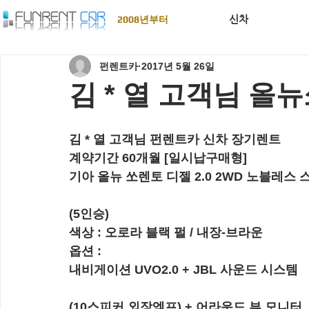
신차
2008년부터
펀렌트카
2017년 5월 26일
김 * 열 고객님 올
김 * 열 고객님 펀렌트카 신차 장기렌트
계약기간 60개월 [일시납구매형]
기아 올뉴 쏘렌토 디젤 2.0 2WD 노블레스 
(5인승)
색상 : 오로라 블랙 펄 / 내장-브라운
옵션 :  
내비게이션 UVO2.0 + JBL 사운드 시스템
(10스피커,외장엠프) + 어라운드 뷰 모니터