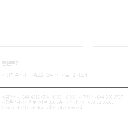
​펀렌트카
전 상품 무심사 · 신용조회 없는 장기렌트 -
회사소개
상담전화 :
1644-4012
(평일 10:00~18:00) · 사고접수 : 044-866-9737
세종특별자치시 한누리대로 350 6층 · 사업자번호 : 688-32-00363
신불자 기아 쏘렌토 하이브리
팰리세이드 
Copyright ⓒ Funrentcar. All Rights Reserved.
드 무심사 장기렌트 출고후기
후기 — 무
| 인천 직장인 고객님