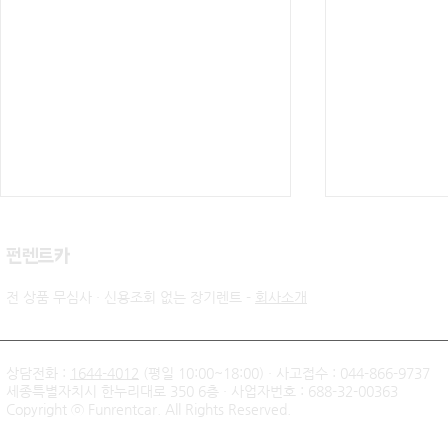
​펀렌트카
전 상품 무심사 · 신용조회 없는 장기렌트 -
회사소개
상담전화 :
1644-4012
(평일 10:00~18:00) · 사고접수 : 044-866-9737
세종특별자치시 한누리대로 350 6층 · 사업자번호 : 688-32-00363
신불자 기아 쏘렌토 하이브리
팰리세이드 
Copyright ⓒ Funrentcar. All Rights Reserved.
드 무심사 장기렌트 출고후기
후기 — 무
| 인천 직장인 고객님