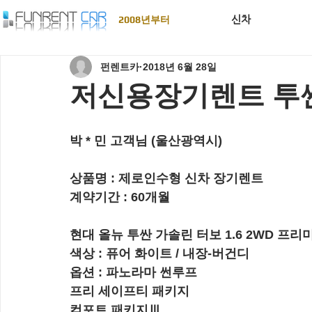
신차
2008년부터
펀렌트카
2018년 6월 28일
저신용장기렌트 투싼
박 * 민 고객님 (울산광역시) 
상품명 : 
제로인수형 신차 장기렌트
계약기간 : 
60개월
현대 올뉴 투싼 가솔린 터보 1.6 2WD 프리
색상 : 퓨어 화이트 / 내장-버건디
옵션 : 파노라마 썬루프
프리 세이프티 패키지
컴포트 패키지Ⅲ