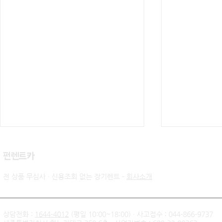
​펀렌트카
전 상품 무심사 · 신용조회 없는 장기렌트 -
회사소개
상담전화 :
1644-4012
(평일 10:00~18:00) · 사고접수 : 044-866-9737