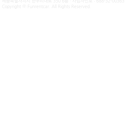
세종특별자치시 한누리대로 350 6층 · 사업자번호 : 688-32-00363
신불자 기아 쏘렌토 하이브리
팰리세이드 
Copyright ⓒ Funrentcar. All Rights Reserved.
드 무심사 장기렌트 출고후기
후기 — 무
| 인천 직장인 고객님