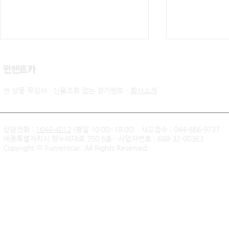
​펀렌트카
전 상품 무심사 · 신용조회 없는 장기렌트 -
회사소개
상담전화 :
1644-4012
(평일 10:00~18:00) · 사고접수 : 044-866-9737
세종특별자치시 한누리대로 350 6층 · 사업자번호 : 688-32-00363
신불자 기아 쏘렌토 하이브리
팰리세이드 
Copyright ⓒ Funrentcar. All Rights Reserved.
드 무심사 장기렌트 출고후기
후기 — 무
| 인천 직장인 고객님