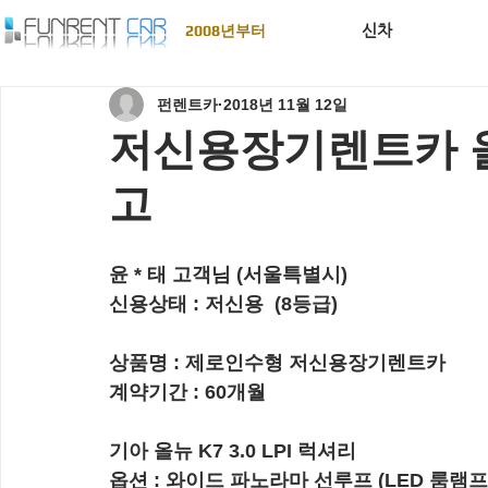
신차
2008년부터
펀렌트카
2018년 11월 12일
저신용장기렌트카 올뉴
고
윤 * 태 고객님 (서울특별시)
신용상태 : 
저신용  (8등급)
상품명 : 
제로인수형 저신용장기렌트카
계약기간 : 
60개월
기아 올뉴 K7 3.0 LPI 럭셔리
옵션 : 와이드 파노라마 선루프 (LED 룸램프