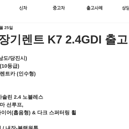
신차
중고차
출고사례
상
3월 25일
기렌트 K7 2.4GDI 출고
청남도/당진시)
(10등급)
렌트카 (인수형)
 가솔린 2.4 노블레스
마 선루프,
 타이어(흡음형) & 다크 스퍼터링 휠
펄 / 내장-블랙원톤