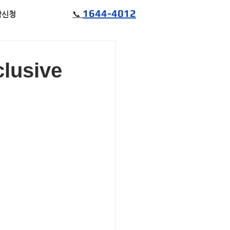
1644-4012
📞
담신청
usive