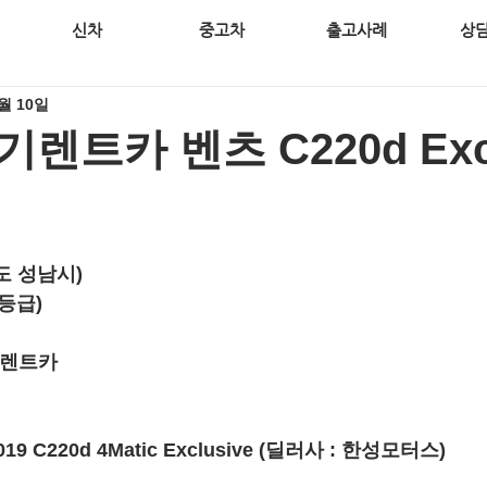
신차
중고차
출고사례
상
6월 10일
트카 벤츠 C220d Excl
도 성남시)
9등급)
기렌트카
9 C220d 4Matic Exclusive
 (딜러사 : 한성모터스)