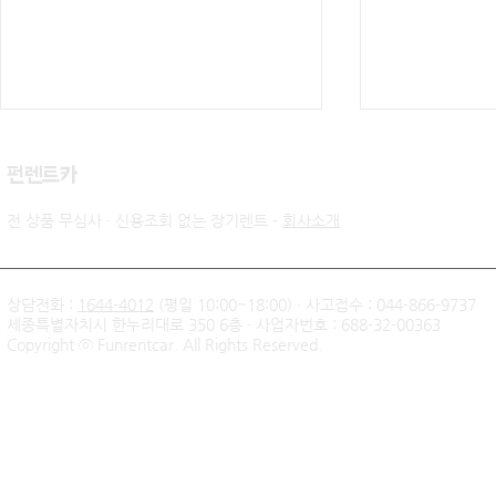
​펀렌트카
전 상품 무심사 · 신용조회 없는 장기렌트 -
회사소개
상담전화 :
1644-4012
(평일 10:00~18:00) · 사고접수 : 044-866-9737
세종특별자치시 한누리대로 350 6층 · 사업자번호 : 688-32-00363
신불자 기아 쏘렌토 하이브리
팰리세이드 
Copyright ⓒ Funrentcar. All Rights Reserved.
드 무심사 장기렌트 출고후기
후기 — 무
| 인천 직장인 고객님