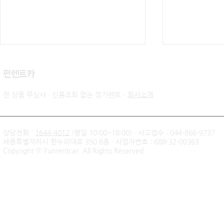
​펀렌트카
전 상품 무심사 · 신용조회 없는 장기렌트 -
회사소개
상담전화 :
1644-4012
(평일 10:00~18:00) · 사고접수 : 044-866-9737
세종특별자치시 한누리대로 350 6층 · 사업자번호 : 688-32-00363
신불자 기아 쏘렌토 하이브리
팰리세이드 
Copyright ⓒ Funrentcar. All Rights Reserved.
드 무심사 장기렌트 출고후기
후기 — 무
| 인천 직장인 고객님