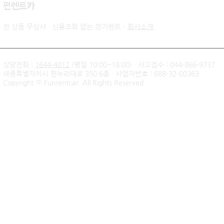
​펀렌트카
전 상품 무심사 · 신용조회 없는 장기렌트 -
회사소개
상담전화 :
1644-4012
(평일 10:00~18:00) · 사고접수 : 044-866-9737
세종특별자치시 한누리대로 350 6층 · 사업자번호 : 688-32-00363
신불자 기아 쏘렌토 하이브리
팰리세이드 
Copyright ⓒ Funrentcar. All Rights Reserved.
드 무심사 장기렌트 출고후기
후기 — 무
| 인천 직장인 고객님