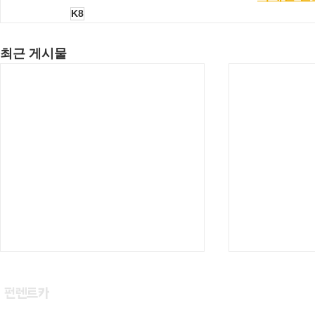
K8
최근 게시물
​펀렌트카