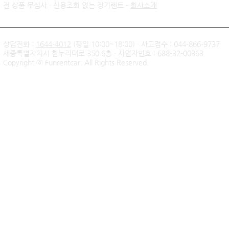
전 상품 무심사 · 신용조회 없는 장기렌트 -
회사소개
상담전화 :
1644-4012
(평일 10:00~18:00) · 사고접수 : 044-866-9737
세종특별자치시 한누리대로 350 6층 · 사업자번호 : 688-32-00363
신불자 기아 쏘렌토 하이브리
팰리세이드 
Copyright ⓒ Funrentcar. All Rights Reserved.
드 무심사 장기렌트 출고후기
후기 — 무
| 인천 직장인 고객님