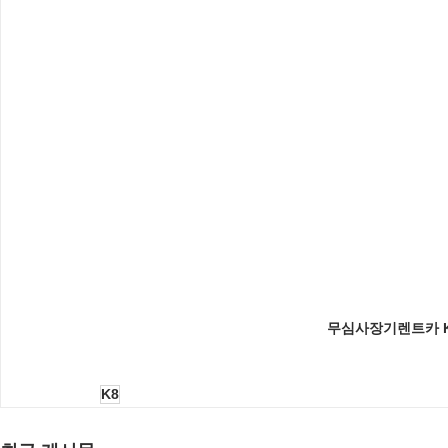
무심사장기렌트카 K
K8