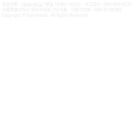
상담전화 :
1644-4012
(평일 10:00~18:00) · 사고접수 : 044-866-9737
세종특별자치시 한누리대로 350 6층 · 사업자번호 : 688-32-00363
신불자 기아 쏘렌토 하이브리
팰리세이드 
Copyright ⓒ Funrentcar. All Rights Reserved.
드 무심사 장기렌트 출고후기
후기 — 무
| 인천 직장인 고객님