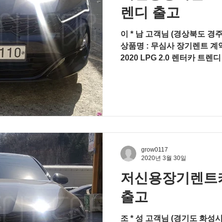
렌디 출고
이 * 남 고객님 (경상북도 경주
상품명 : 무심사 장기렌트 계약
2020 LPG 2.0 렌터카 트렌디
게이션, SBW 팩, 파노라마 선
grow0117
2020년 3월 30일
저신용장기렌트카
출고
조 * 성 고객님 (경기도 화성시