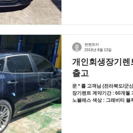
펀렌트카
2018년 8월 13일
개인회생장기렌트 
출고
문 * 률 고객님 (전라북도/군
장기렌트 계약기간 : 60개월 기아
노블레스 색상 : 그래비티 블루
내비게이션 UVO 3.0 (8인치) 