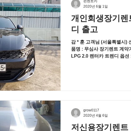
펀렌트카
2020년 6월 1일
개인회생장기렌트 
디 출고
감 * 훈 고객님 (서울특별시) 
품명 : 무심사 장기렌트 계약기간
LPG 2.0 렌터카 트렌디 옵션 
드라이브 와이즈, 10.25인치 U
grow0117
2020년 4월 6일
저신용장기렌트 신