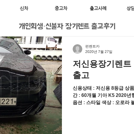
신차
중고차
출고사례
상
개인회생·신불자 장기렌트 출고후기
펀렌트카
2020년 7월 27일
저신용장기렌트 
출고
신용상태 : 저신용 8등급 상
간 : 60개월 기아 K5 2020년
옵션 : 스타일 색상 : 오로라 블랙
마철이라 비가 계속오네요ㅜ 빗