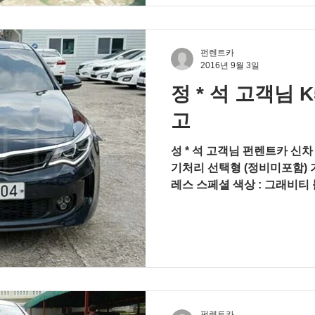
펀렌트카
2016년 9월 3일
정 * 석 고객님 
고
성 * 석 고객님 펀렌트카 신
기처리 선택형 (정비미포함) 
레스 스페셜 색상 : 그래비티 블루 / 내장-브라운 옵션 : 와이
드 파노라마 선루프(LED 룸램프
펀렌트카