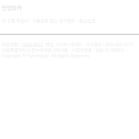
​펀렌트카
전 상품 무심사 · 신용조회 없는 장기렌트 -
회사소개
상담전화 :
1644-4012
(평일 10:00~18:00) · 사고접수 : 044-866-9737
세종특별자치시 한누리대로 350 6층 · 사업자번호 : 688-32-00363
신불자 기아 쏘렌토 하이브리
팰리세이드 
Copyright ⓒ Funrentcar. All Rights Reserved.
드 무심사 장기렌트 출고후기
후기 — 무
| 인천 직장인 고객님